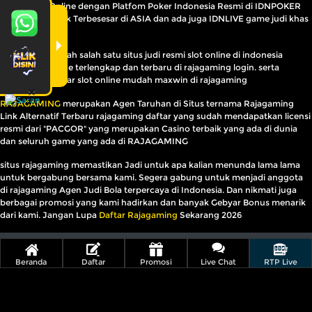
Meja Poker Online dengan Platfom Poker Indonesia Resmi di IDNPOKER
dengan Network Terbesesar di ASIA dan ada juga IDNLIVE game judi khas
Indonesia.
rajagaming adalah salah satu situs judi resmi slot online di indonesia
games judi online terlengkap dan terbaru di rajagaming login. serta
rajagaming daftar slot online mudah maxwin di rajagaming
×
RAJAGAMING
merupakan Agen Taruhan di Situs ternama Rajagaming
Link Alternatif Terbaru rajagaming daftar yang sudah mendapatkan licensi
resmi dari "PACGOR" yang merupakan Casino terbaik yang ada di dunia
dan seluruh game yang ada di RAJAGAMING
situs rajagaming memastikan Jadi untuk apa kalian menunda lama lama
untuk bergabung bersama kami. Segera gabung untuk menjadi anggota
di rajagaming Agen Judi Bola terpercaya di Indonesia. Dan nikmati juga
berbagai promosi yang kami hadirkan dan banyak Gebyar Bonus menarik
dari kami. Jangan Lupa
Daftar Rajagaming
Sekarang 2026
Licensed
Beranda
Daftar
Promosi
Live Chat
RTP Live