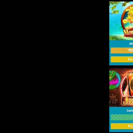
Mo
75
Pol
Jum
Pol