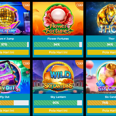
e n' Jump
Flower Fortunes
Thor
97%
94%
94%
a Hari Ini
Pola Hari Ini
Pola Hari
Fly Out
Sky Lantern
Six Can
%
90%
74%
a Hari Ini
Pola Hari Ini
Pola Hari