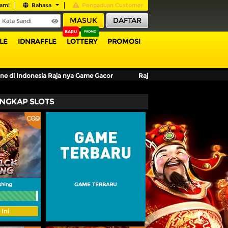
ami
Bahasa
Pengaduan Customer
DAFTAR
BARU
PROMO
LE
IDNRAFFLE
LOTTERY
PROMOSI
sia Raja nya Game Gacor
Rajagaming Situs Resmi Bermain Games On
ENGKAP SLOTS
shing
GAME TERBARU
 Ini