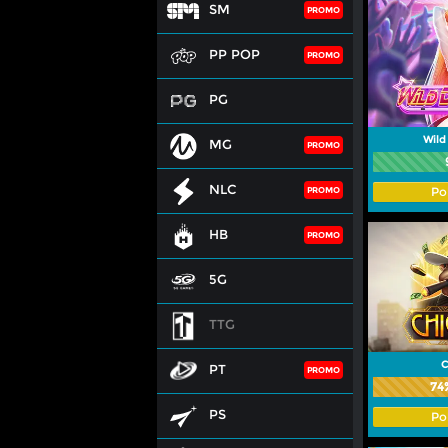
SM
PROMO
PP POP
PROMO
PG
Wild
MG
PROMO
NLC
Pol
PROMO
HB
PROMO
5G
TTG
C
PT
PROMO
74
PS
Pol