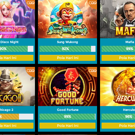
 Disco Night
Sung Wukong
Mafia
90%
92%
99%
a Hari Ini
Pola Hari Ini
Pola Hari
hicago 2
Good Fortune
Hercule
%
99%
96%
a Hari Ini
Pola Hari Ini
Pola Hari