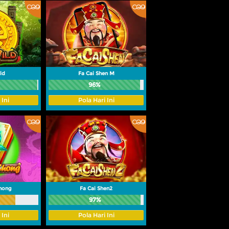
ld
Fa Cai Shen M
96%
 Ini
Pola Hari Ini
hong
Fa Cai Shen2
97%
 Ini
Pola Hari Ini