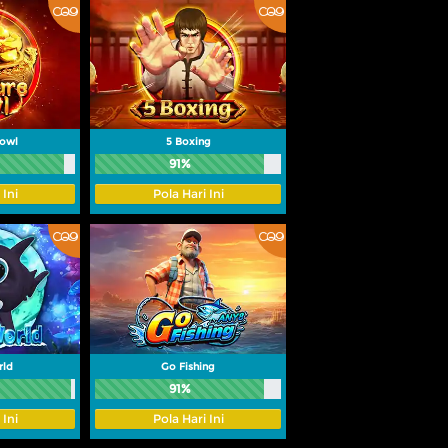
Bowl
5 Boxing
91%
 Ini
Pola Hari Ini
rld
Go Fishing
91%
 Ini
Pola Hari Ini