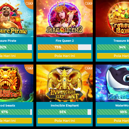
asure Pirate
Fire Queen 2
Treasure 
92%
75%
94%
a Hari Ini
Pola Hari Ini
Pola Hari
God beasts
Invincible Elephant
WaterWo
97%
93%
98%
a Hari Ini
Pola Hari Ini
Pola Hari