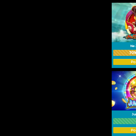
Ne 
70
Pol
Ju
Pol