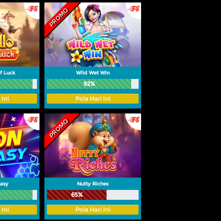
PROMO
f Luck
Wild Wet Win
92%
 Ini
Pola Hari Ini
PROMO
asy
Nutty Riches
65%
 Ini
Pola Hari Ini