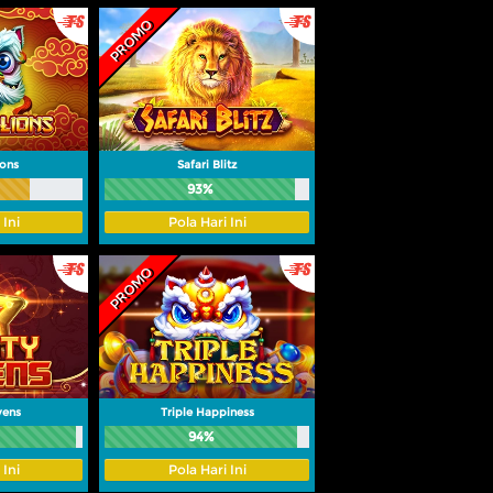
PROMO
ions
Safari Blitz
93%
 Ini
Pola Hari Ini
PROMO
vens
Triple Happiness
94%
 Ini
Pola Hari Ini