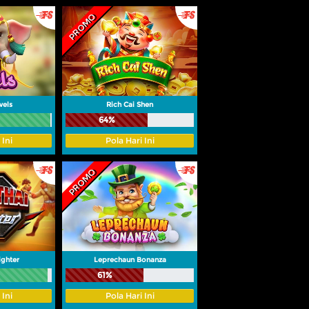
PROMO
wels
Rich Cai Shen
64%
 Ini
Pola Hari Ini
PROMO
ighter
Leprechaun Bonanza
61%
 Ini
Pola Hari Ini