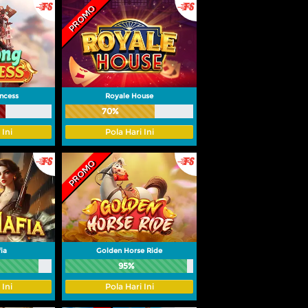
PROMO
ncess
Royale House
70%
 Ini
Pola Hari Ini
PROMO
ia
Golden Horse Ride
95%
 Ini
Pola Hari Ini