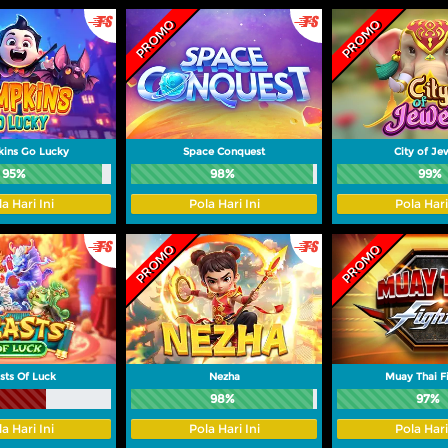
PROMO
PROMO
ins Go Lucky
Space Conquest
City of Je
95%
98%
99%
a Hari Ini
Pola Hari Ini
Pola Hari
PROMO
PROMO
sts Of Luck
Nezha
Muay Thai F
98%
97%
a Hari Ini
Pola Hari Ini
Pola Hari