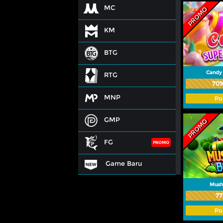
MC
PROMO
KM
BTG
Candy
RTG
70
MNP
Pol
GMP
PROMO
FG
PROMO
Game Baru
Mush
7
Pol