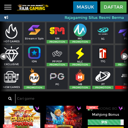
Beranda
MASUK
DAFTAR
Rajagaming Situs Resmi Bermain G
Sports
BARU
PROMO
Live Casino
BARU
SM
MG
PS
Stream n' Spin
5G
IDNPoker
BARU
HOT GAMES
PROMOTION
PROMOTION
Slots
PROMO
PP POP
TTG
IDN
NLC
SG
IDNLIVE
EXCLUSIVE
BARU
PROMOTION
PROMOTION
PROMO
Stream N Spin
PG
PT
PP
HB
JILI
NEW GAMES
Arcade
PROMOTION
PROMOTION
PROMOTION
NE
PROMO
Table Games
Lottery
BARU
PROMO
Mahjong Bonus
91%
IDNRaffle