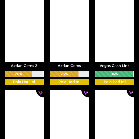
Aztlan Gems 2
Aztlan Gems
Vegas Cash Link
70%
73%
96%
Pola Hari Ini
Pola Hari Ini
Pola Hari Ini