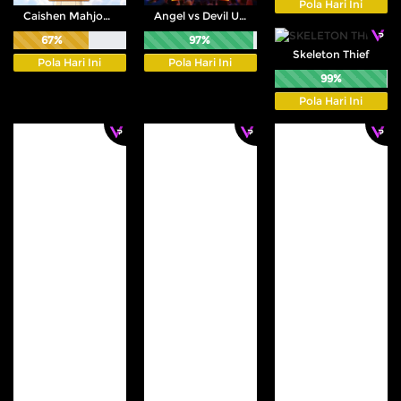
Pola Hari Ini
Caishen Mahjong: Triple Luck
Angel vs Devil Ultimate Goal Showdown
Referral
67%
97%
Skeleton Thief
Promosi
Pola Hari Ini
Pola Hari Ini
99%
Hubungi Kami
Pola Hari Ini
Live Chat
Pengaduan Customer
Pilih Bahasa:
MASUK
DAFTAR
&copy; RAJAGAMING: Raja-nya Situs Slot
Resmi Permainan Judi Online Terlengkap. Hak
Cipta Dilindungi.