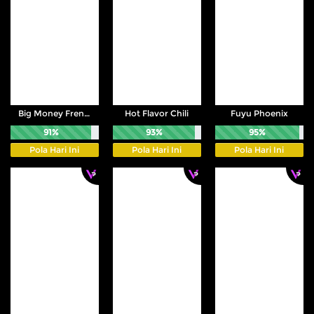
Big Money Frenzy
Hot Flavor Chili
Fuyu Phoenix
91%
93%
95%
Pola Hari Ini
Pola Hari Ini
Pola Hari Ini