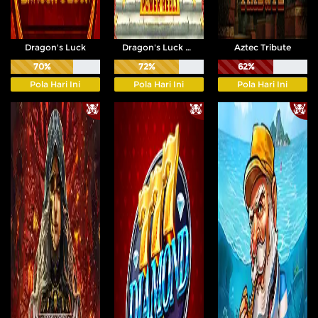
Dragon's Luck
Dragon's Luck Power Reels
Aztec Tribute
70%
72%
62%
Pola Hari Ini
Pola Hari Ini
Pola Hari Ini