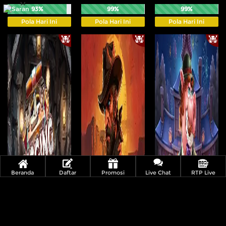
×
93%
99%
99%
Pola Hari Ini
Pola Hari Ini
Pola Hari Ini
Beranda
Daftar
Promosi
Live Chat
RTP Live