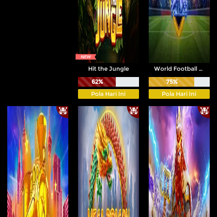
Hit the Jungle
World Football Fortunes
62%
75%
Pola Hari Ini
Pola Hari Ini