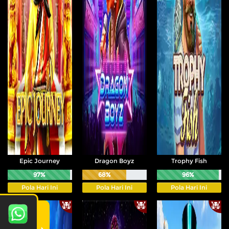
Epic Journey
Dragon Boyz
Trophy Fish
97%
68%
96%
Pola Hari Ini
Pola Hari Ini
Pola Hari Ini