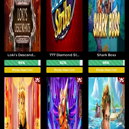
Loki's Descendants
777 Diamond Strike
Shark Boss
94%
92%
96%
Pola Hari Ini
Pola Hari Ini
Pola Hari Ini