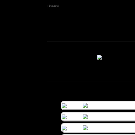
Lisensi