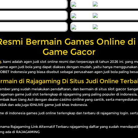
Resmi Bermain Games Online di 
Game Gacor
g
, kami adalah agen judi slot online resmi dan terpercaya di tahun 2026 ini. yang
me agen judi bola yang dapat diakses dengan mudah, yaitu hanya menggunakan 1
OBET Indonesia yang biasa disebut sebagai perusahaan agen judi bola paling besar
main di Rajagaming Di Situs Judi Online Terba
slot gacor
 member yang sudah melakukan pendaftaran, dan bermain di situs
Sangat
aman game judi slot terlengkap di rajagaming yang paling populer di indonesia,
casino online
embak Ikan Uang Asli dengan dealer
yang cantik, serta menyediakan
IA dan ada juga IDNLIVE game judi khas Indonesia.
line di indonesia games judi online terlengkap dan terbaru di rajagaming login. se
nama Rajagaming Link Alternatif Terbaru rajagaming daftar yang sudah mendapat
 yang ada di RAJAGAMING