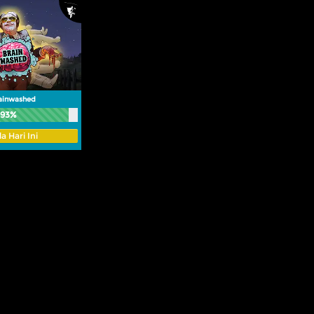
ainwashed
93%
a Hari Ini