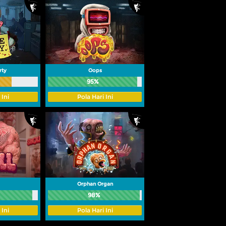
rty
Oops
95%
 Ini
Pola Hari Ini
Orphan Organ
98%
 Ini
Pola Hari Ini