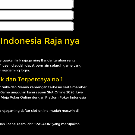
Indonesia Raja nya
 merupakan link rajagaming Bandar taruhan yang
 user id sudah dapat bermain seluruh game yang
 rajagaming login.
ik dan Terpercaya no 1
 Suka dan Meraih kemengan terbesar serta member
 Game unggulan kami seperi Slot Online 2026, Live
 Meja Poker Online dengan Platfom Poker Indonesia
rta rajagaming daftar slot online mudah maxwin di
kan licensi resmi dari "PACGOR" yang merupakan