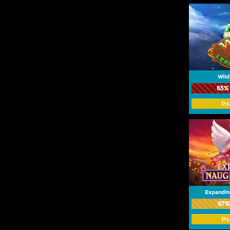
Wild
65%
Pol
Expandin
67%
Pol