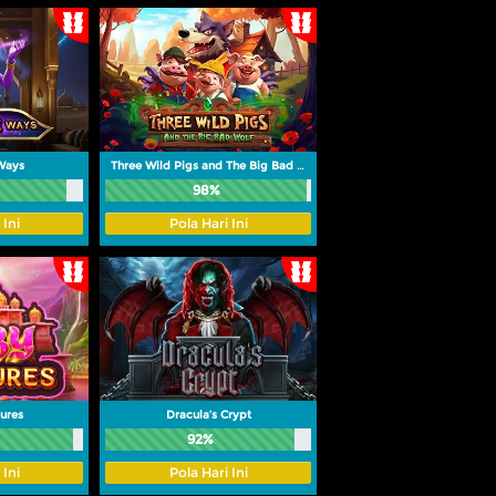
Ways
Three Wild Pigs and The Big Bad Wolf
98%
 Ini
Pola Hari Ini
ures
Dracula’s Crypt
92%
 Ini
Pola Hari Ini