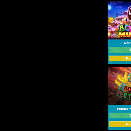
Alta
Pol
Primu’s 
Pol