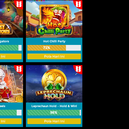
gators
Hot Chilli Party
72%
 Ini
Pola Hari Ini
eels
Leprechaun Hold – Hold & Win!
98%
 Ini
Pola Hari Ini