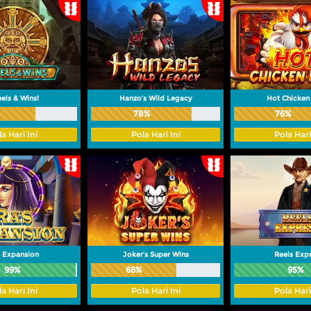
els & Wins!
Hanzo’s Wild Legacy
Hot Chicken
%
78%
76%
a Hari Ini
Pola Hari Ini
Pola Hari
s Expansion
Joker’s Super Wins
Reels Exp
99%
66%
95%
a Hari Ini
Pola Hari Ini
Pola Hari