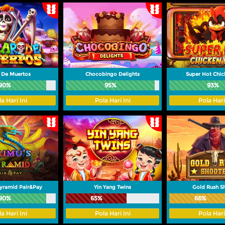
r De Muertos
Chocobingo Delights
Super Hot Chic
90%
95%
93%
a Hari Ini
Pola Hari Ini
Pola Hari
Pyramid Pair&Pay
Yin Yang Twins
Gold Rush S
90%
65%
66%
a Hari Ini
Pola Hari Ini
Pola Hari