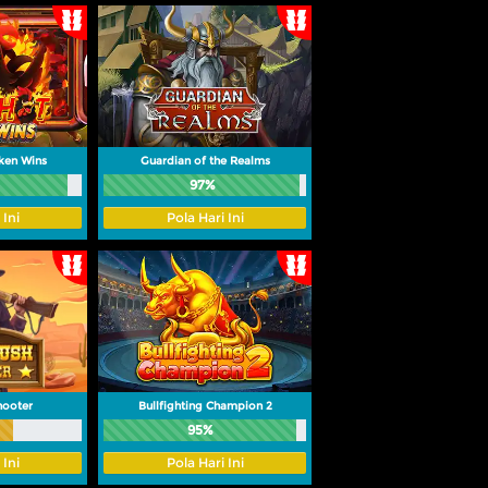
ken Wins
Guardian of the Realms
97%
 Ini
Pola Hari Ini
hooter
Bullfighting Champion 2
95%
 Ini
Pola Hari Ini