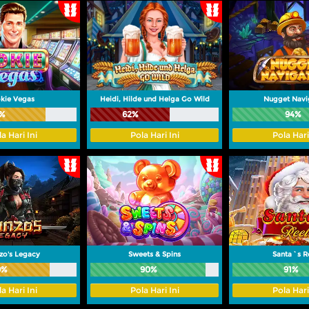
kie Vegas
Heidi, Hilde und Helga Go Wild
Nugget Navi
%
62%
94%
a Hari Ini
Pola Hari Ini
Pola Hari
zo's Legacy
Sweets & Spins
Santa`s R
9%
90%
91%
a Hari Ini
Pola Hari Ini
Pola Hari